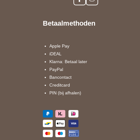
F
I
a
n
c
s
e
t
Betaalmethoden
b
a
o
g
o
r
k
a
Apple Pay
m
iDEAL
Klarna: Betaal later
PayPal
Bancontact
Creditcard
PIN (bij afhalen)