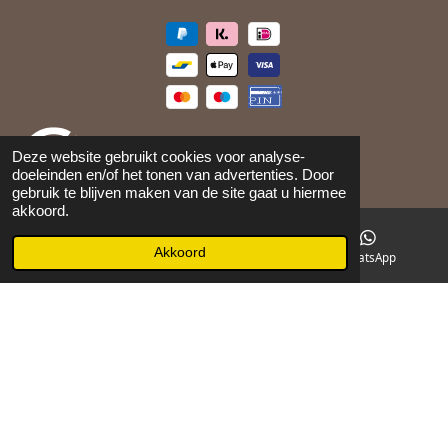
Deze website gebruikt cookies voor analyse-
doeleinden en/of het tonen van advertenties. Door
gebruik te blijven maken van de site gaat u hiermee
akkoord.
©
2026
Maison 105
Akkoord
E-mailadres
Facebook
WhatsApp