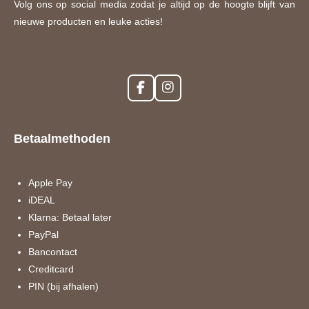
Volg ons op social media zodat je altijd op de hoogte blijft van
nieuwe producten en leuke acties!
F
I
a
n
c
s
e
t
Betaalmethoden
b
a
o
g
o
r
k
a
Apple Pay
m
iDEAL
Klarna: Betaal later
PayPal
Bancontact
Creditcard
PIN (bij afhalen)