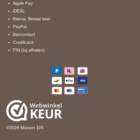
k
a
Apple Pay
m
iDEAL
Klarna: Betaal later
PayPal
Bancontact
Creditcard
PIN (bij afhalen)
©
2026
Maison 105