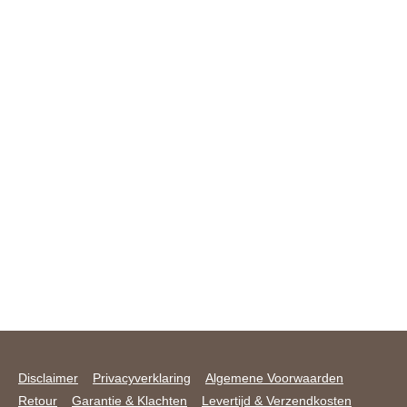
Disclaimer
Privacyverklaring
Algemene Voorwaarden
Retour
Garantie & Klachten
Levertijd & Verzendkosten