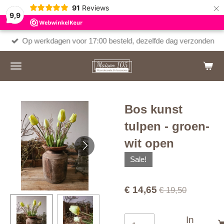
×
91
Reviews
9,9
Op werkdagen voor 17:00 besteld, dezelfde dag verzonden
Bos kunst
tulpen - groen-
wit open
Sale!
€ 14,65
€ 19,50
In