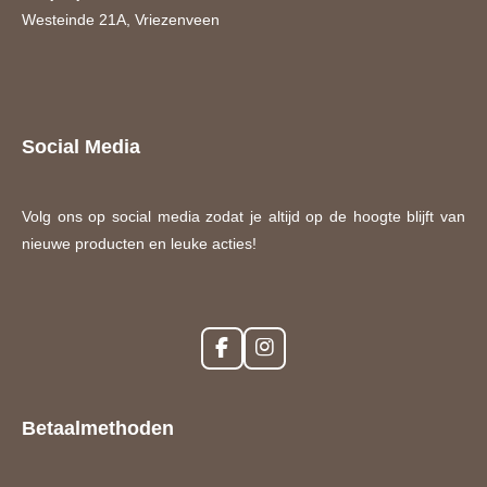
Westeinde 21A, Vriezenveen
Social Media
Volg ons op social media zodat je altijd op de hoogte blijft van
nieuwe producten en leuke acties!
F
I
a
n
c
s
e
t
Betaalmethoden
b
a
o
g
o
r