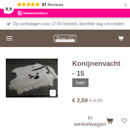
×
91
Reviews
9,9
Op werkdagen voor 17:00 besteld, dezelfde dag verzonden
Konijnenvacht
- 15
Sale!
€ 2,50
€ 4,99
In
winkelwagen