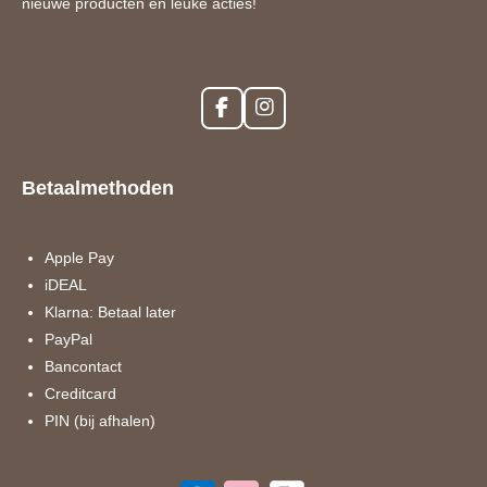
nieuwe producten en leuke acties!
F
I
a
n
c
s
e
t
Betaalmethoden
b
a
o
g
o
r
k
a
Apple Pay
m
iDEAL
Klarna: Betaal later
PayPal
Bancontact
Creditcard
PIN (bij afhalen)