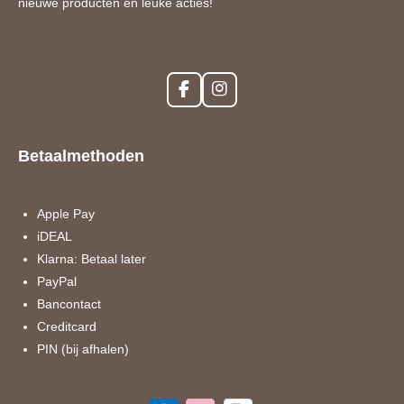
nieuwe producten en leuke acties!
F
I
a
n
c
s
e
t
Betaalmethoden
b
a
o
g
o
r
k
a
Apple Pay
m
iDEAL
Klarna: Betaal later
PayPal
Bancontact
Creditcard
PIN (bij afhalen)