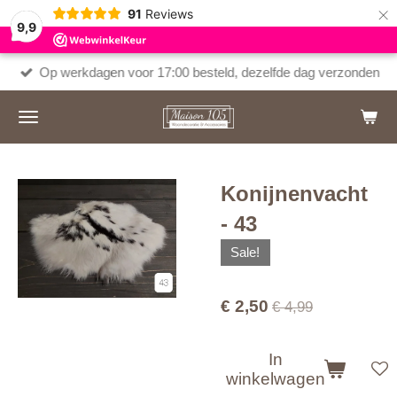
×
91
Reviews
9,9
Op werkdagen voor 17:00 besteld, dezelfde dag verzonden
Konijnenvacht
- 43
Sale!
€ 2,50
€ 4,99
In
winkelwagen