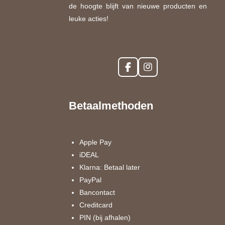
de hoogte blijft van nieuwe producten en
leuke acties!
F
I
a
n
c
s
e
t
Betaalmethoden
b
a
o
g
o
r
k
a
Apple Pay
m
iDEAL
Klarna: Betaal later
PayPal
Bancontact
Creditcard
PIN (bij afhalen)