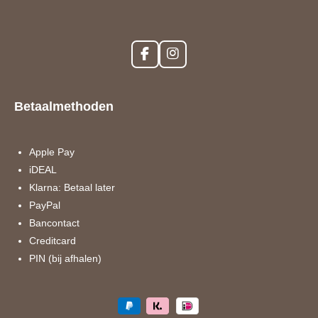
F
I
a
n
c
s
e
t
Betaalmethoden
b
a
o
g
o
r
k
a
Apple Pay
m
iDEAL
Klarna: Betaal later
PayPal
Bancontact
Creditcard
PIN (bij afhalen)