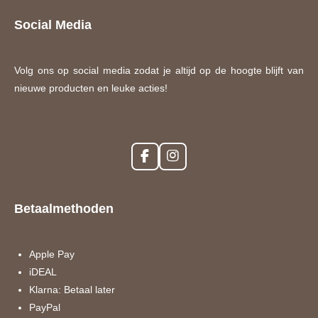
Social Media
Volg ons op social media zodat je altijd op de hoogte blijft van
nieuwe producten en leuke acties!
F
I
a
n
c
s
e
t
Betaalmethoden
b
a
o
g
o
r
k
a
Apple Pay
m
iDEAL
Klarna: Betaal later
PayPal