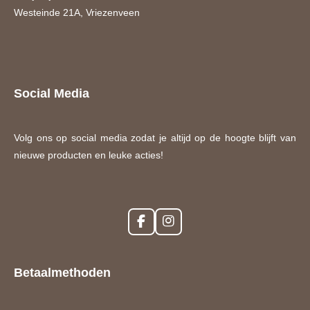
Westeinde 21A, Vriezenveen
Social Media
Volg ons op social media zodat je altijd op de hoogte blijft van
nieuwe producten en leuke acties!
F
I
a
n
c
s
e
t
Betaalmethoden
b
a
o
g
o
r