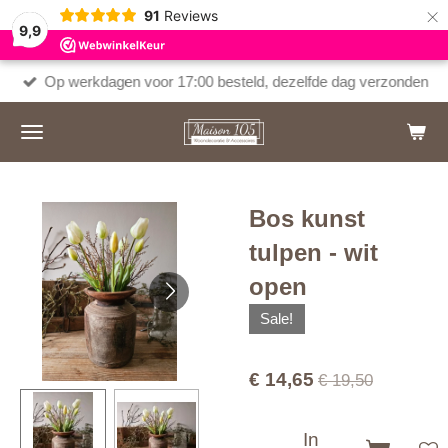
×
91
Reviews
9,9
Op werkdagen voor 17:00 besteld, dezelfde dag verzonden
Bos kunst
tulpen - wit
open
Sale!
€ 14,65
€ 19,50
In