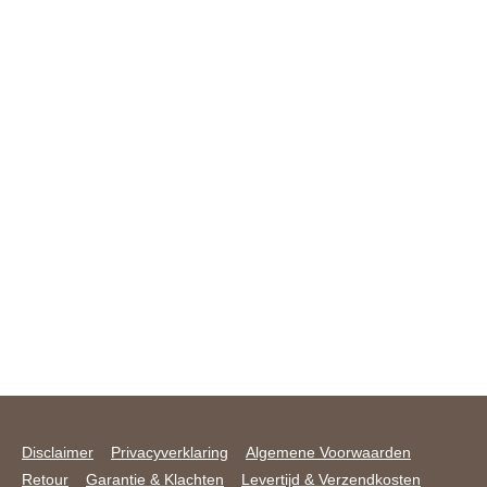
Disclaimer
Privacyverklaring
Algemene Voorwaarden
Retour
Garantie & Klachten
Levertijd & Verzendkosten