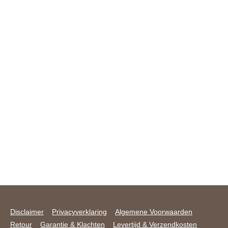
Disclaimer
Privacyverklaring
Algemene Voorwaarden
Retour
Garantie & Klachten
Levertijd & Verzendkosten