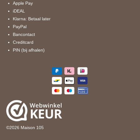
k
a
Apple Pay
m
iDEAL
Klarna: Betaal later
PayPal
Bancontact
Creditcard
PIN (bij afhalen)
©
2026
Maison 105