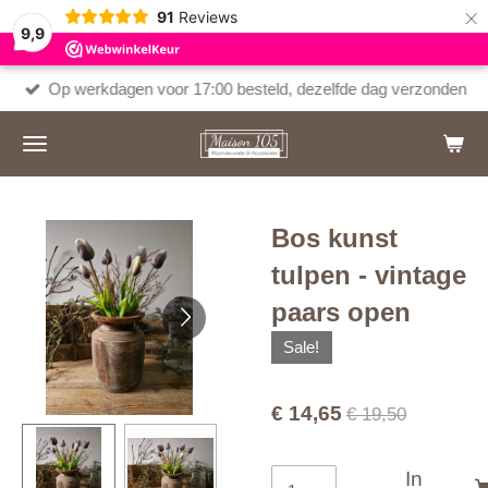
×
91
Reviews
9,9
Op werkdagen voor 17:00 besteld, dezelfde dag verzonden
Bos kunst
tulpen - vintage
paars open
Sale!
€ 14,65
€ 19,50
In