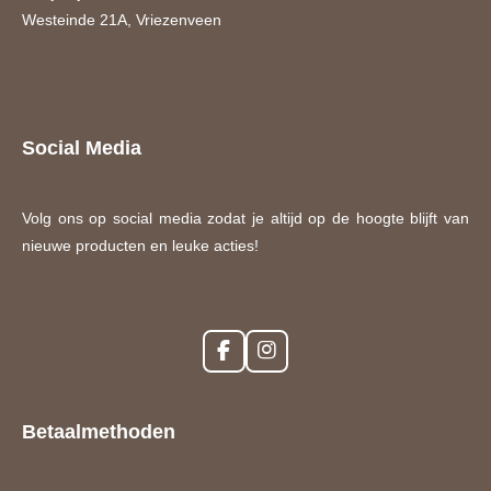
Westeinde 21A, Vriezenveen
Social Media
Volg ons op social media zodat je altijd op de hoogte blijft van
nieuwe producten en leuke acties!
F
I
a
n
c
s
e
t
Betaalmethoden
b
a
o
g
o
r