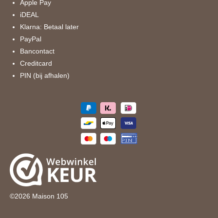
k
a
Apple Pay
m
iDEAL
Klarna: Betaal later
PayPal
Bancontact
Creditcard
PIN (bij afhalen)
©
2026
Maison 105