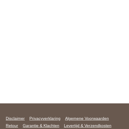
Disclaimer
Privacyverklaring
Algemene Voorwaarden
Retour
Garantie & Klachten
Levertijd & Verzendkosten