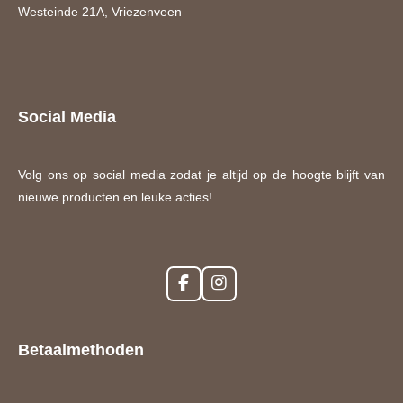
Westeinde 21A, Vriezenveen
Social Media
Volg ons op social media zodat je altijd op de hoogte blijft van
nieuwe producten en leuke acties!
F
I
a
n
c
s
e
t
Betaalmethoden
b
a
o
g
o
r