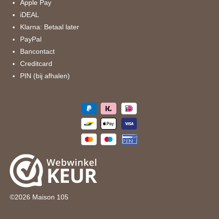
k
a
Apple Pay
m
iDEAL
Klarna: Betaal later
PayPal
Bancontact
Creditcard
PIN (bij afhalen)
©
2026
Maison 105