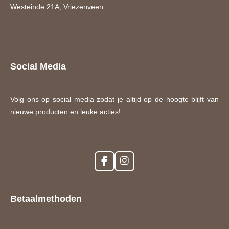
Westeinde 21A, Vriezenveen
Social Media
Volg ons op social media zodat je altijd op de hoogte blijft van
nieuwe producten en leuke acties!
F
I
a
n
c
s
e
t
Betaalmethoden
b
a
o
g
o
r