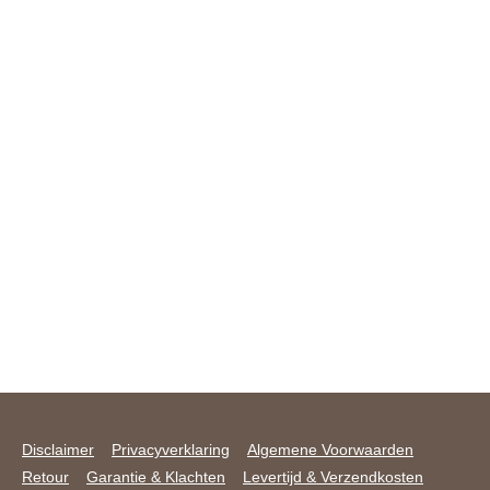
Disclaimer
Privacyverklaring
Algemene Voorwaarden
Retour
Garantie & Klachten
Levertijd & Verzendkosten