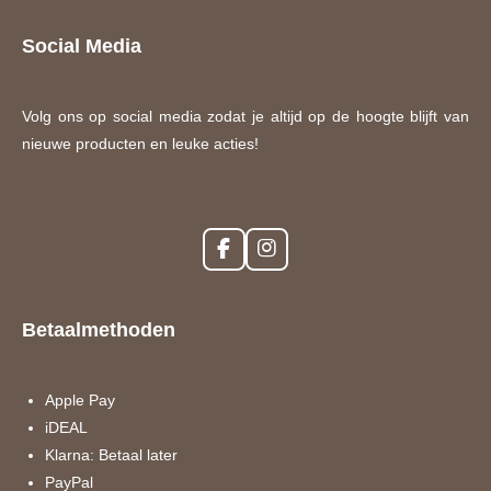
Social Media
Volg ons op social media zodat je altijd op de hoogte blijft van
nieuwe producten en leuke acties!
F
I
a
n
c
s
e
t
Betaalmethoden
b
a
o
g
o
r
k
a
Apple Pay
m
iDEAL
Klarna: Betaal later
PayPal