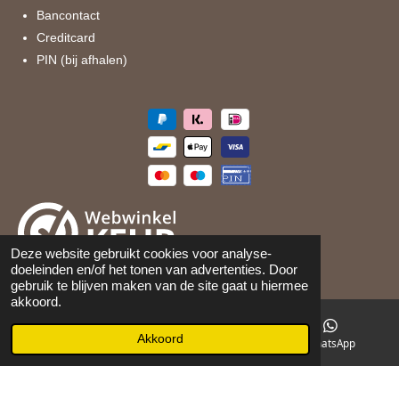
Bancontact
Creditcard
PIN (bij afhalen)
Deze website gebruikt cookies voor analyse-
doeleinden en/of het tonen van advertenties. Door
©
2026
Maison 105
gebruik te blijven maken van de site gaat u hiermee
akkoord.
Akkoord
E-mailadres
Facebook
WhatsApp