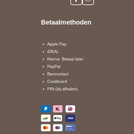
F
I
a
n
c
s
e
t
Betaalmethoden
b
a
o
g
o
r
k
a
Apple Pay
m
iDEAL
Klarna: Betaal later
PayPal
Bancontact
Creditcard
PIN (bij afhalen)