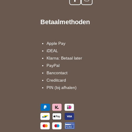
F
I
a
n
c
s
e
t
Betaalmethoden
b
a
o
g
o
r
k
a
Apple Pay
m
iDEAL
Klarna: Betaal later
PayPal
Bancontact
Creditcard
PIN (bij afhalen)